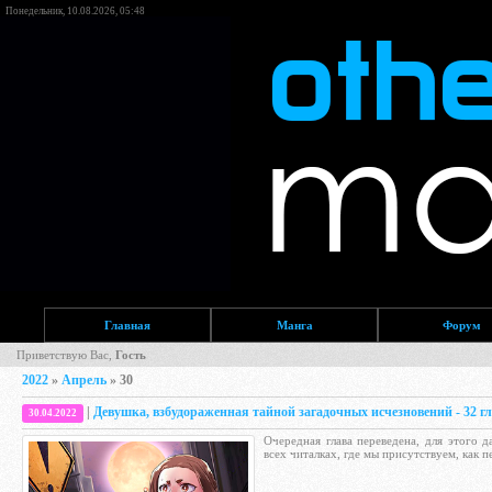
Понедельник, 10.08.2026, 05:48
Главная
Манга
Форум
Приветствую Вас,
Гость
2022
»
Апрель
»
30
|
Девушка, взбудораженная тайной загадочных исчезновений - 32 гл
30.04.2022
Очередная глава переведена, для этого 
всех читалках, где мы присутствуем, как 